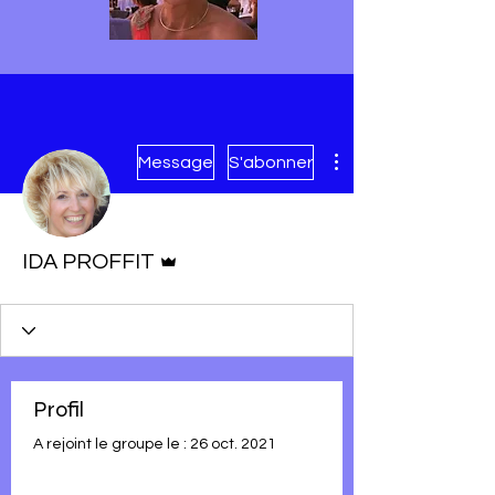
Plus d'actions
Message
S'abonner
Administrateur
IDA PROFFIT
Profil
A rejoint le groupe le : 26 oct. 2021