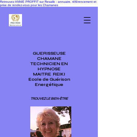
Retrouvez ANNIE PROFFIT sur Resalib : annuaire, référencement et
prise de rendez-vous pour les Chamanes
GUERISSEUSE
CHAMANE
TECHNICIEN EN
HYPNOSE
MAITRE
REIKI
Ecole de Guérison
Energétique
TROUVEZ LE BIEN-ÊTRE