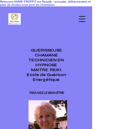
Retrouvez ANNIE PROFFIT sur Resalib : annuaire, référencement et
prise de rendez-vous pour les Chamanes
GUERISSEUSE
CHAMANE
TECHNICIEN EN
HYPNOSE
MAITRE
REIKI
Ecole de Guérison
Energétique
TROUVEZ LE BIEN-ÊTRE