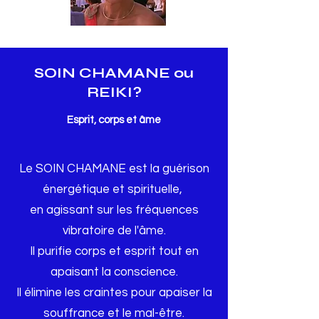
SOIN CHAMANE ou
REIKI?
Esprit, corps et âme
Le SOIN CHAMANE est la guérison
énergétique et spirituelle,
en agissant sur les fréquences
vibratoire de l'âme.
Il purifie corps et esprit tout en
apaisant la conscience.
Il élimine les craintes pour apaiser la
souffrance et le mal-être.