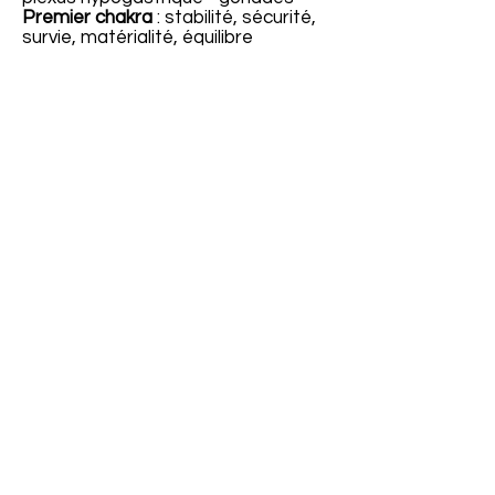
Premier chakra
: stabilité, sécurité,
survie, matérialité, équilibre
fondamental - plexus pelvien - siège
de l’énergie kundalini
L'HYPNOSE
Technique d'accès à votre
subconscient
afin de
déterminer vos blocages et trouver
leur cause.
Les séances modifieront
inconsciemment votre
comportement et transformeront
agréablement votre futur de façon
définitive.
A QUI S'ADRESSE
L'HYPNOSE?