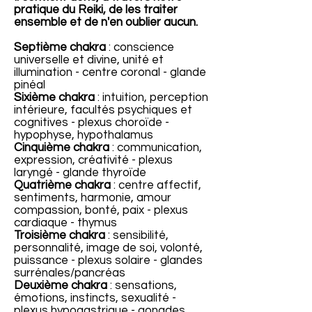
pratique du Reiki, de les traiter
ensemble et de n'en oublier aucun.
Septième chakra
: conscience
universelle et divine, unité et
illumination - centre coronal - glande
pinéal
Sixième chakra
: intuition, perception
intérieure, facultés psychiques et
cognitives - plexus choroïde -
hypophyse, hypothalamus
Cinquième chakra
: communication,
expression, créativité - plexus
laryngé - glande thyroïde
Quatrième chakra
: centre affectif,
sentiments, harmonie, amour
compassion, bonté, paix - plexus
cardiaque - thymus
Troisième chakra
: sensibilité,
personnalité, image de soi, volonté,
puissance - plexus solaire - glandes
surrénales/pancréas
Deuxième chakra
: sensations,
émotions, instincts, sexualité -
plexus hypogastrique - gonades