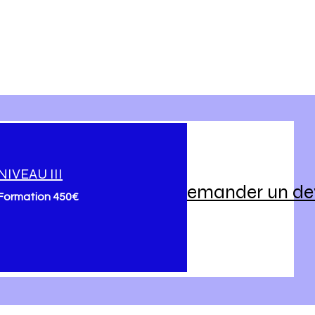
NIVEAU III
Demander un de
Formation 450€