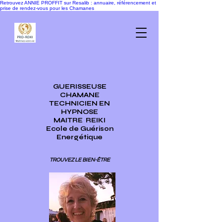
Retrouvez ANNIE PROFFIT sur Resalib : annuaire, référencement et
prise de rendez-vous pour les Chamanes
GUERISSEUSE
CHAMANE
TECHNICIEN EN
HYPNOSE
MAITRE
REIKI
Ecole de Guérison
Energétique
TROUVEZ LE BIEN-ÊTRE