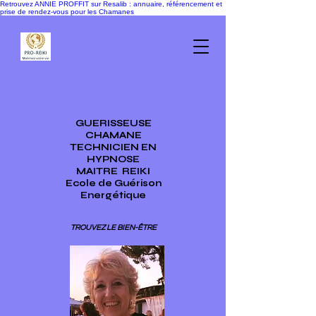
Retrouvez ANNIE PROFFIT sur Resalib : annuaire, référencement et
prise de rendez-vous pour les Chamanes
GUERISSEUSE
CHAMANE
TECHNICIEN EN
HYPNOSE
MAITRE
REIKI
Ecole de Guérison
Energétique
TROUVEZ LE BIEN-ÊTRE