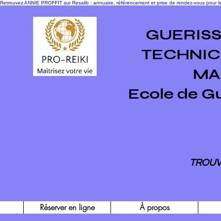
Retrouvez ANNIE PROFFIT sur Resalib : annuaire, référencement et prise de rendez-vous pour
GUERIS
TECHNIC
MA
Ecole de G
TROUV
Réserver en ligne
À propos