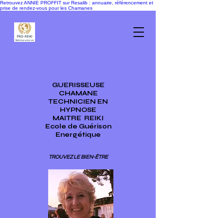
Retrouvez ANNIE PROFFIT sur Resalib : annuaire, référencement et
prise de rendez-vous pour les Chamanes
GUERISSEUSE
CHAMANE
TECHNICIEN EN
HYPNOSE
MAITRE
REIKI
Ecole de Guérison
Energétique
TROUVEZ LE BIEN-ÊTRE