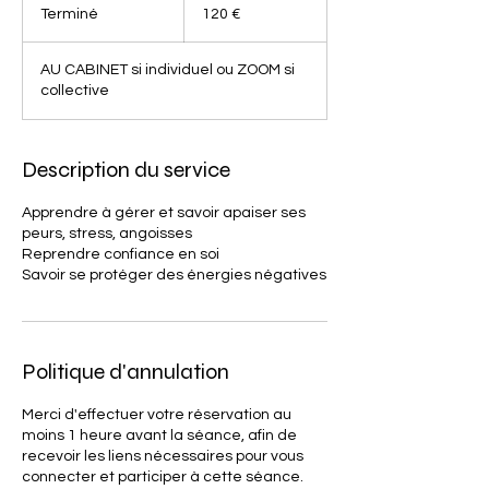
euros
Terminé
T
120 €
e
r
AU CABINET si individuel ou ZOOM si
m
collective
i
n
é
Description du service
Apprendre à gérer et savoir apaiser ses
peurs, stress, angoisses
Reprendre confiance en soi
Savoir se protéger des énergies négatives
Politique d'annulation
Merci d'effectuer votre réservation au
moins 1 heure avant la séance, afin de
recevoir les liens nécessaires pour vous
connecter et participer à cette séance.