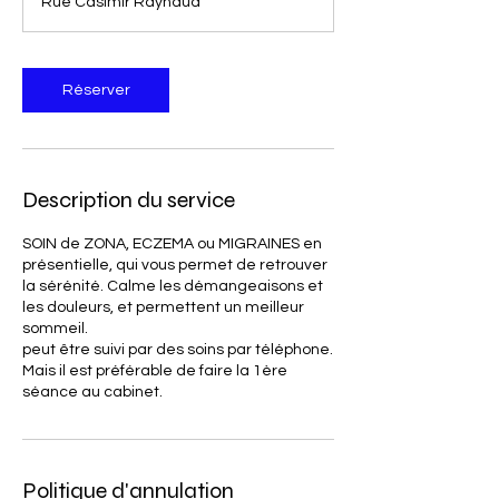
Rue Casimir Raynaud
i
n
Réserver
Description du service
SOIN de ZONA, ECZEMA ou MIGRAINES en
présentielle, qui vous permet de retrouver
la sérénité. Calme les démangeaisons et
les douleurs, et permettent un meilleur
sommeil.
peut être suivi par des soins par téléphone.
Mais il est préférable de faire la 1ère
séance au cabinet.
Politique d'annulation