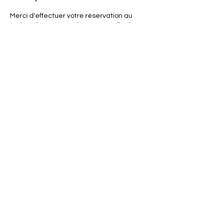
Merci d'effectuer votre réservation au
moins 1 heure avant la séance, afin de
recevoir les liens nécessaires pour vous
connecter et participer à cette séance.
Coordonnées
3 Rue Casimir Raynaud, Le Cannet,
France
+33 (0)603 026 477
Contact