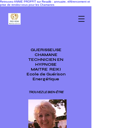
Retrouvez ANNIE PROFFIT sur Resalib : annuaire, référencement et
prise de rendez-vous pour les Chamanes
GUERISSEUSE
CHAMANE
TECHNICIEN EN
HYPNOSE
MAITRE
REIKI
Ecole de Guérison
Energétique
TROUVEZ LE BIEN-ÊTRE