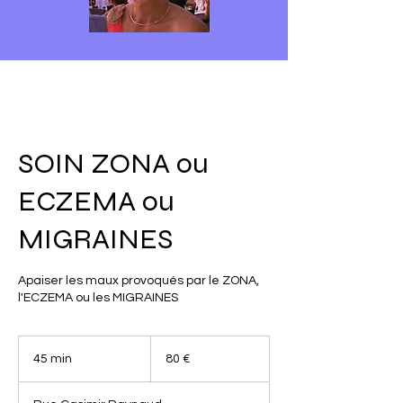
SOIN ZONA ou
ECZEMA ou
MIGRAINES
Apaiser les maux provoqués par le ZONA,
l'ECZEMA ou les MIGRAINES
80
euros
45 min
4
80 €
5
m